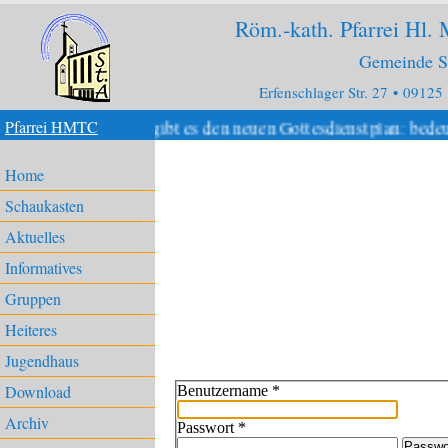
Röm.-kath. Pfarrei Hl.
Gemeinde S
Erfenschlager Str. 27 • 09125
 Ab Juli 2026 gibt es den neuen Gottesdienstplan: bedeute
Pfarrei HMTC
Home
Schaukasten
Aktuelles
Informatives
Gruppen
Heiteres
Jugendhaus
Download
Benutzername
*
Archiv
Passwort
*
Passwo