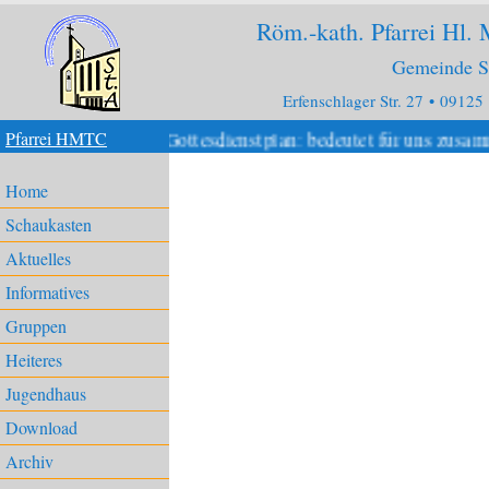
Röm.-kath. Pfarrei Hl.
Gemeinde S
Erfenschlager Str. 27 • 09125
t es den neuen Gottesdienstplan: bedeutet für uns zusamme
Pfarrei HMTC
Home
Schaukasten
Aktuelles
Informatives
Gruppen
Heiteres
Jugendhaus
Download
Archiv