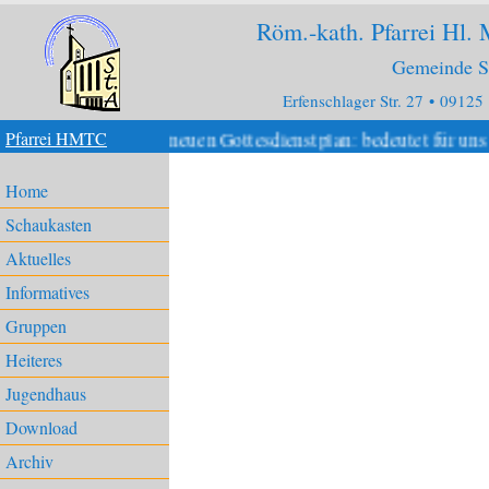
Röm.-kath. Pfarrei Hl.
Gemeinde S
Erfenschlager Str. 27 • 09125
026 gibt es den neuen Gottesdienstplan: bedeutet für uns 
Pfarrei HMTC
Home
Schaukasten
Aktuelles
Informatives
Gruppen
Heiteres
Jugendhaus
Download
Archiv